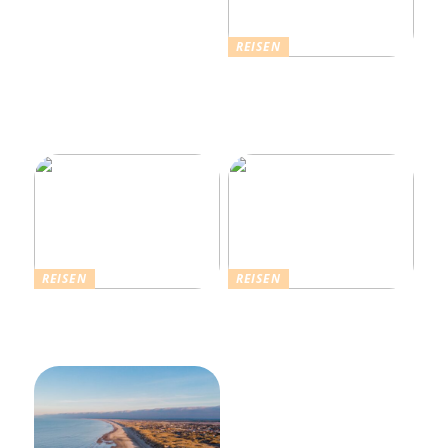
REISEN
Erholsamer Urlaub in
Dänemark: Entdecken Sie
über 4.500 Ferienhäuser
an der Nordseeküste
REISEN
REISEN
Die Strahlende Welt des
Ferienhaus buchen: Das ist
Schlagers: Schlagersänger
für einen vollkommenen
in München
Urlaub zu beachten