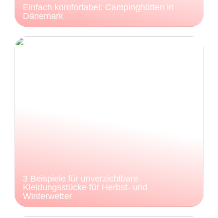
Einfach komfortabel: Campinghütten in
Dänemark
3 Beispiele für unverzichtbare
Kleidungsstücke für Herbst- und
Winterwetter