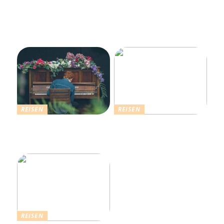
Erholsamer Urlaub in
Dänemark: Entdecken Sie
über 4.500 Ferienhäuser
an der Nordseeküste
REISEN
REISEN
Die Strahlende Welt des
Ferienhaus buchen: Das ist
Schlagers: Schlagersänger
für einen vollkommenen
in München
Urlaub zu beachten
REISEN