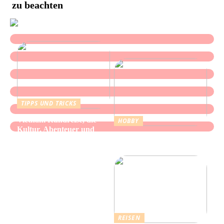
zu beachten
TIPPS UND TRICKS
Vietnam Rundreise, die
HOBBY
Kultur, Abenteuer und
Alles über Wasserpfeifen:
authentische Begegnungen
Genuss und Entspannung
vereint
REISEN