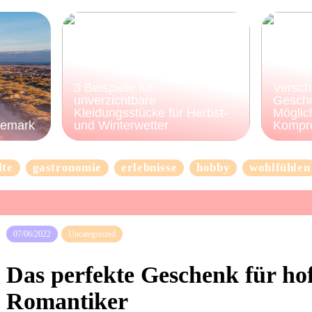
3 Beispiele für
Versch
unverzichtbare
Gesche
Kleidungsstücke für Herbst-
Möglic
nemark
und Winterwetter
Kompr
lte
gastronomie
erlebnisse
hobby
wohlfühlen
07/06/2022
Uncategorized
Das perfekte Geschenk für ho
Romantiker