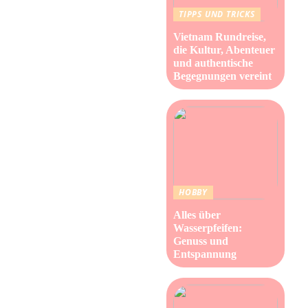
TIPPS UND TRICKS
Vietnam Rundreise,
die Kultur, Abenteuer
und authentische
Begegnungen vereint
HOBBY
Alles über
Wasserpfeifen:
Genuss und
Entspannung