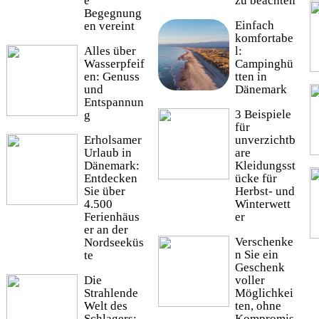
e
zu beachten
Begegnung
Einfach
en vereint
komfortabe
Alles über
l:
Wasserpfeif
Campinghü
en: Genuss
tten in
und
Dänemark
Entspannun
3 Beispiele
g
für
Erholsamer
unverzichtb
Urlaub in
are
Dänemark:
Kleidungsst
Entdecken
ücke für
Sie über
Herbst- und
4.500
Winterwett
Ferienhäus
er
er an der
Verschenke
Nordseeküs
n Sie ein
te
Geschenk
Die
voller
Strahlende
Möglichkei
Welt des
ten, ohne
Schlagers:
Kompromis