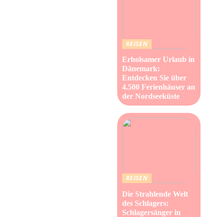
REISEN
Erholsamer Urlaub in
Dänemark:
Entdecken Sie über
4.500 Ferienhäuser an
der Nordseeküste
REISEN
Die Strahlende Welt
des Schlagers:
Schlagersänger in