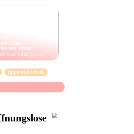
enken Sie ein
nk voller
hkeiten, ohne
omisse einzugehen
tipps und tricks
ffnungslose