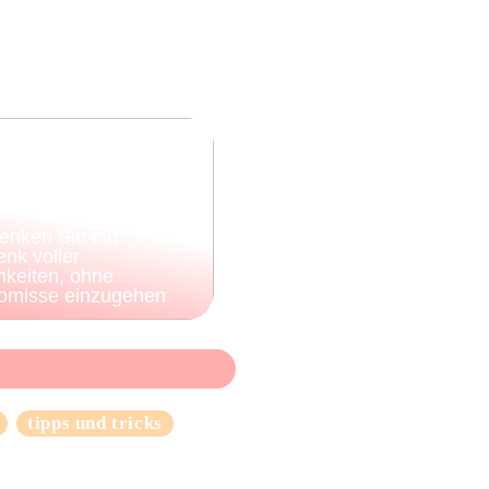
enken Sie ein
nk voller
hkeiten, ohne
omisse einzugehen
tipps und tricks