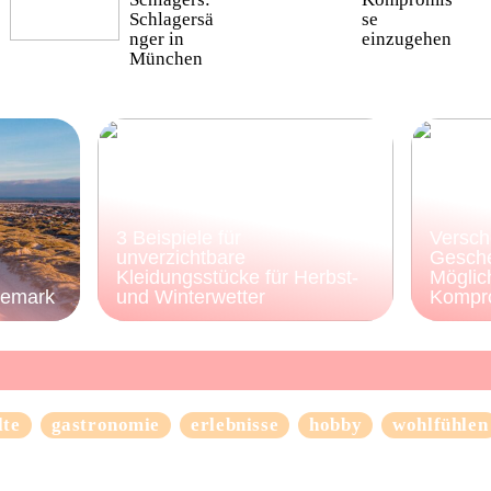
Schlagersä
se
nger in
einzugehen
München
3 Beispiele für
Versch
unverzichtbare
Gesche
Kleidungsstücke für Herbst-
Möglic
nemark
und Winterwetter
Kompr
lte
gastronomie
erlebnisse
hobby
wohlfühlen