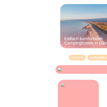
Einfach komfortabel:
Campinghütten in Dä
reisen
aufentha