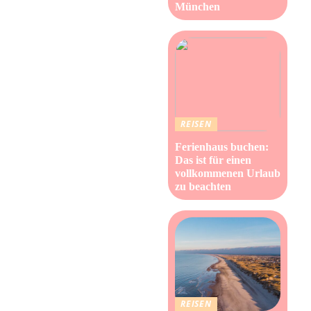
München
REISEN
Ferienhaus buchen:
Das ist für einen
vollkommenen Urlaub
zu beachten
REISEN