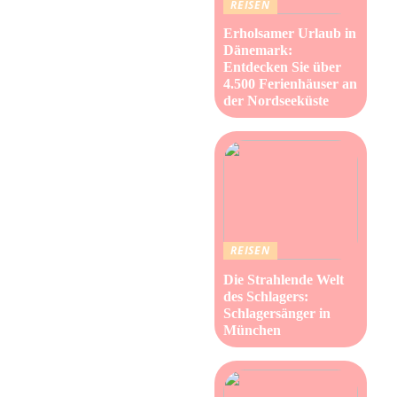
REISEN
Erholsamer Urlaub in
Dänemark:
Entdecken Sie über
4.500 Ferienhäuser an
der Nordseeküste
REISEN
Die Strahlende Welt
des Schlagers:
Schlagersänger in
München