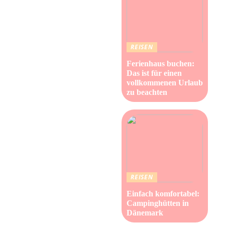
REISEN
Ferienhaus buchen:
Das ist für einen
vollkommenen Urlaub
zu beachten
REISEN
Einfach komfortabel:
Campinghütten in
Dänemark