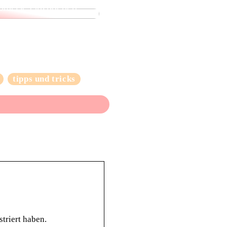
omisse einzugehen
tipps und tricks
striert haben.