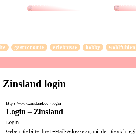
nemark
und Winterwetter
Kompr
lte
gastronomie
erlebnisse
hobby
wohlfühlen
Zinsland login
http s://www.zinsland.de › login
Login – Zinsland
Login
Geben Sie bitte Ihre E-Mail-Adresse an, mit der Sie sich regi