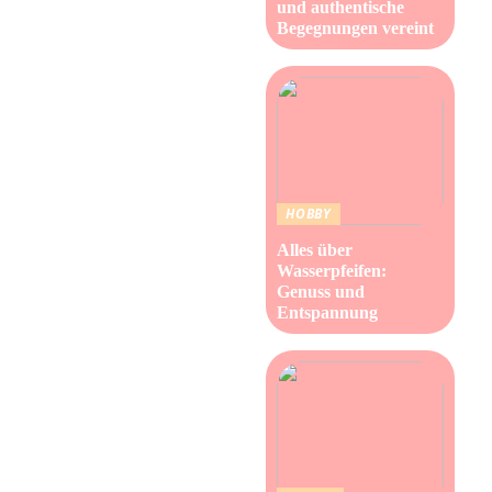
und authentische
Begegnungen vereint
HOBBY
Alles über
Wasserpfeifen:
Genuss und
Entspannung