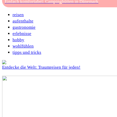
Einfach komfortabel: Campinghütten in Dänemark
reisen
aufenthalte
gastronomie
erlebnisse
hobby
wohlfühlen
tipps und tricks
Entdecke die Welt: Traumreisen für jeden!