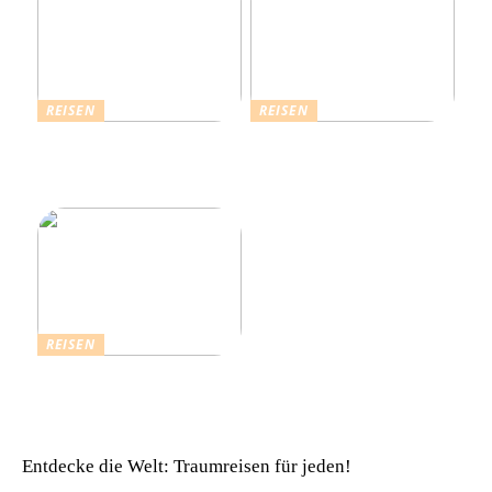
REISEN
REISEN
Die Strahlende Welt des
Ferienhaus buchen: Das ist
Schlagers: Schlagersänger
für einen vollkommenen
in München
Urlaub zu beachten
REISEN
Einfach komfortabel:
Campinghütten in
Dänemark
Entdecke die Welt: Traumreisen für jeden!