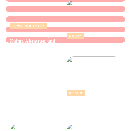
TIPPS UND TRICKS
Vietnam Rundreise, die
HOBBY
Kultur, Abenteuer und
Alles über Wasserpfeifen:
authentische Begegnungen
Genuss und Entspannung
vereint
REISEN
Erholsamer Urlaub in
Dänemark: Entdecken Sie
über 4.500 Ferienhäuser
an der Nordseeküste