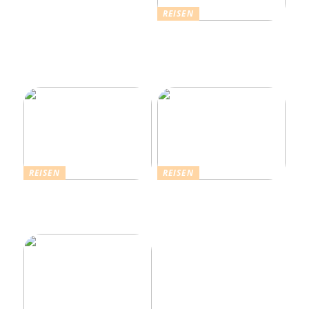
REISEN
Erholsamer Urlaub in
Dänemark: Entdecken Sie
über 4.500 Ferienhäuser
an der Nordseeküste
REISEN
REISEN
Die Strahlende Welt des
Ferienhaus buchen: Das ist
Schlagers: Schlagersänger
für einen vollkommenen
in München
Urlaub zu beachten