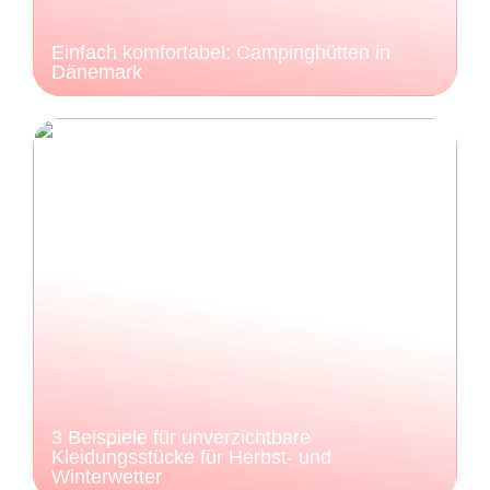
Einfach komfortabel: Campinghütten in
Dänemark
3 Beispiele für unverzichtbare
Kleidungsstücke für Herbst- und
Winterwetter