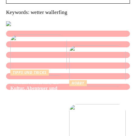
Keywords: wetter wallerfing
TIPPS UND TRICKS
Vietnam Rundreise, die
HOBBY
Kultur, Abenteuer und
Alles über Wasserpfeifen:
authentische Begegnungen
Genuss und Entspannung
vereint