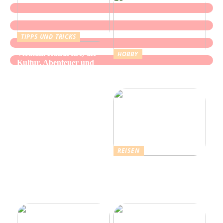
TIPPS UND TRICKS
Vietnam Rundreise, die
HOBBY
Kultur, Abenteuer und
Alles über Wasserpfeifen:
authentische Begegnungen
Genuss und Entspannung
vereint
REISEN
Erholsamer Urlaub in
Dänemark: Entdecken Sie
über 4.500 Ferienhäuser
an der Nordseeküste