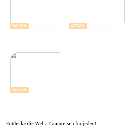
REISEN
REISEN
Die Strahlende Welt des
Ferienhaus buchen: Das ist
Schlagers: Schlagersänger
für einen vollkommenen
in München
Urlaub zu beachten
REISEN
Einfach komfortabel:
Campinghütten in
Dänemark
Entdecke die Welt: Traumreisen für jeden!