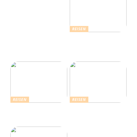
REISEN
Erholsamer Urlaub in
Dänemark: Entdecken Sie
über 4.500 Ferienhäuser
an der Nordseeküste
REISEN
REISEN
Die Strahlende Welt des
Ferienhaus buchen: Das ist
Schlagers: Schlagersänger
für einen vollkommenen
in München
Urlaub zu beachten