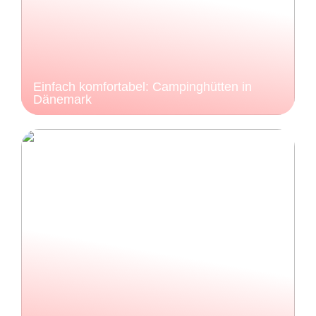
Einfach komfortabel: Campinghütten in
Dänemark