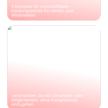
3 Beispiele für unverzichtbare
Kleidungsstücke für Herbst- und
Winterwetter
Verschenken Sie ein Geschenk voller
Möglichkeiten, ohne Kompromisse
einzugehen