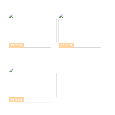
über 4.500 Ferienhäuser
an der Nordseeküste
REISEN
REISEN
Die Strahlende Welt des
Ferienhaus buchen: Das ist
Schlagers: Schlagersänger
für einen vollkommenen
in München
Urlaub zu beachten
REISEN
Einfach komfortabel:
Campinghütten in