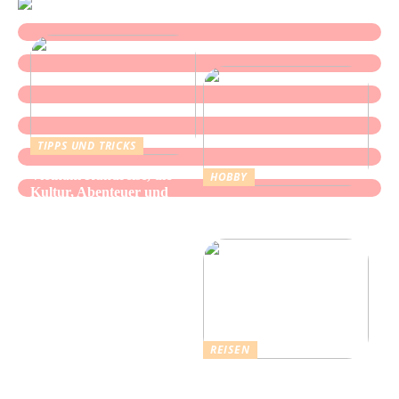
TIPPS UND TRICKS
Vietnam Rundreise, die
HOBBY
Kultur, Abenteuer und
Alles über Wasserpfeifen:
authentische Begegnungen
Genuss und Entspannung
vereint
REISEN
Erholsamer Urlaub in
Dänemark: Entdecken Sie