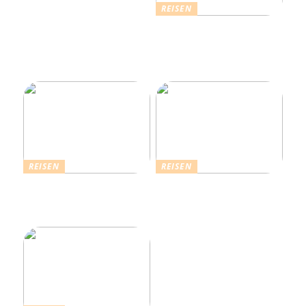
REISEN
Erholsamer Urlaub in
Dänemark: Entdecken Sie
über 4.500 Ferienhäuser
an der Nordseeküste
REISEN
REISEN
Die Strahlende Welt des
Ferienhaus buchen: Das ist
Schlagers: Schlagersänger
für einen vollkommenen
in München
Urlaub zu beachten