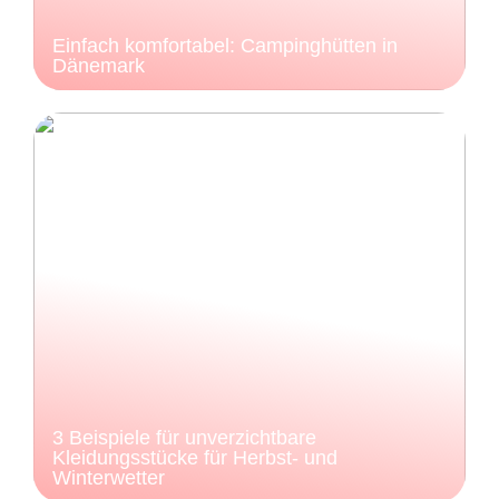
Einfach komfortabel: Campinghütten in
Dänemark
3 Beispiele für unverzichtbare
Kleidungsstücke für Herbst- und
Winterwetter