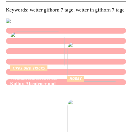
Keywords: wetter gifhorn 7 tage, wetter in gifhorn 7 tage
TIPPS UND TRICKS
Vietnam Rundreise, die
HOBBY
Kultur, Abenteuer und
Alles über Wasserpfeifen:
authentische Begegnungen
Genuss und Entspannung
vereint