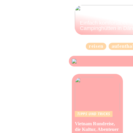
Einfach komfortabel:
Campinghütten in Dä
reisen
aufentha
TIPPS UND TRICKS
Vietnam Rundreise,
die Kultur, Abenteuer