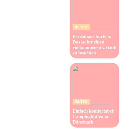
REISEN
Ferienhaus buchen:
Das ist für einen
vollkommenen Urlaub
zu beachten
REISEN
Einfach komfortabel:
Campinghütten in
Dänemark