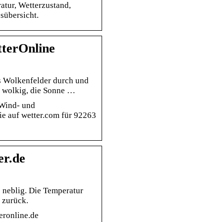
atur, Wetterzustand,
sübersicht.
terOnline
s Wolkenfelder durch und
es wolkig, die Sonne …
 Wind- und
e auf wetter.com für 92263
er.de
s neblig. Die Temperatur
 zurück.
eronline.de