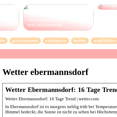
Kompr
3 Beispiele für
unverzichtbare
Kleidungsstücke für Herbst-
nemark
und Winterwetter
lte
gastronomie
erlebnisse
hobby
wohlfühlen
Wetter ebermannsdorf
Wetter Ebermannsdorf: 16 Tage Tren
Wetter Ebermannsdorf: 16 Tage Trend | wetter.com
In Ebermannsdorf ist es morgens neblig trüb bei Temperature
Himmel bedeckt, die Sonne ist nicht zu sehen bei Höchstte