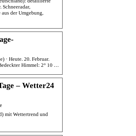
tschland): detaillierte
. Schneeradar,
e aus der Umgebung,
age-
) · Heute. 20. Februar.
 Bedeckter Himmel: 2° 10 …
Tage – Wetter24
e
d) mit Wettertrend und