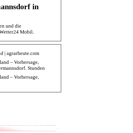
annsdorf in
en und die
 Wetter24 Mobil.
d | agrarheute.com
land – Vorhersage,
ermannsdorf. Stunden
land – Vorhersage,
enken Sie ein
nk voller
hkeiten, ohne
omisse einzugehen