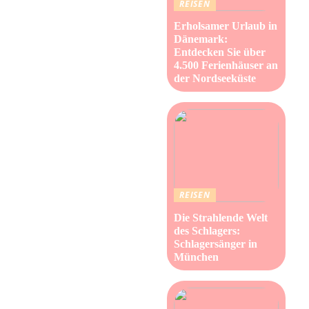
REISEN
Erholsamer Urlaub in
Dänemark:
Entdecken Sie über
4.500 Ferienhäuser an
der Nordseeküste
REISEN
Die Strahlende Welt
des Schlagers:
Schlagersänger in
München