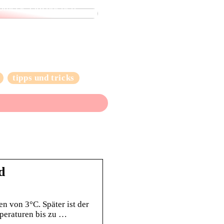
omisse einzugehen
tipps und tricks
d
n von 3°C. Später ist der
mperaturen bis zu …