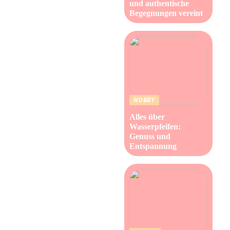
und authentische
Begegnungen vereint
HOBBY
Alles über
Wasserpfeifen:
Genuss und
Entspannung