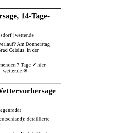
sage, 14-Tage-
dorf | wetter.de
verlauf? Am Donnerstag
ad Celsius, in der
mmenden 7 Tage ✔ hier
– wetter.de ☀
Wettervorhersage
Regenradar
tschland): detaillierte
.