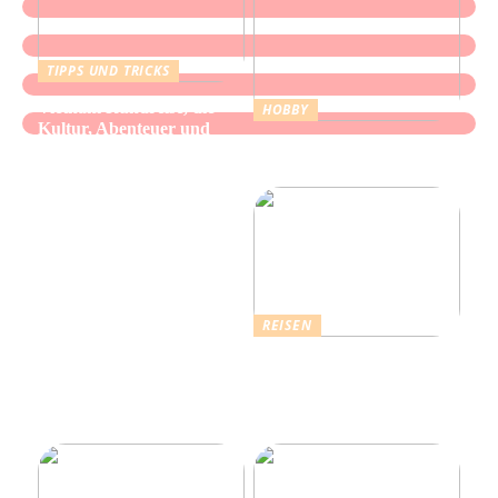
TIPPS UND TRICKS
Vietnam Rundreise, die
HOBBY
Kultur, Abenteuer und
Alles über Wasserpfeifen:
authentische Begegnungen
Genuss und Entspannung
vereint
REISEN
Erholsamer Urlaub in
Dänemark: Entdecken Sie
über 4.500 Ferienhäuser
an der Nordseeküste