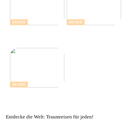
REISEN
REISEN
Die Strahlende Welt des
Ferienhaus buchen: Das ist
Schlagers: Schlagersänger
für einen vollkommenen
in München
Urlaub zu beachten
REISEN
Einfach komfortabel:
Campinghütten in
Dänemark
Entdecke die Welt: Traumreisen für jeden!