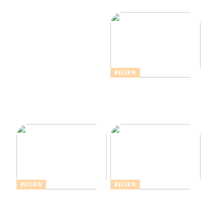
Genuss und Entspannung
vereint
REISEN
Erholsamer Urlaub in
Dänemark: Entdecken Sie
über 4.500 Ferienhäuser
an der Nordseeküste
REISEN
REISEN
Die Strahlende Welt des
Ferienhaus buchen: Das ist
Schlagers: Schlagersänger
für einen vollkommenen