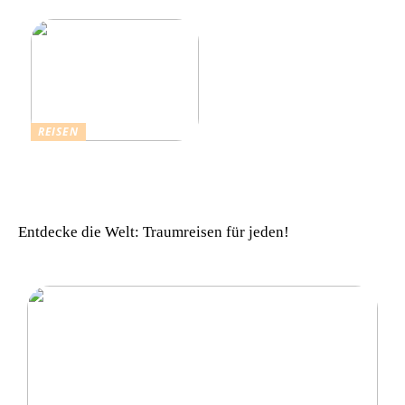
in München
Urlaub zu beachten
REISEN
Einfach komfortabel:
Campinghütten in
Dänemark
Entdecke die Welt: Traumreisen für jeden!