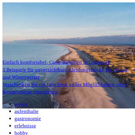
Einfach komfortabel: Campinghütten in Dänemark
3 Beispiele für unverzichtbare Kleidungsstücke für Herbst-
und Winterwetter
Verschenken Sie ein Geschenk voller Möglichkeiten, ohne
Kompromisse einzugehen
reisen
aufenthalte
gastronomie
erlebnisse
hobby