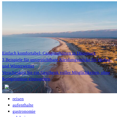
Einfach komfortabel: Campinghütten in Dänemark
3 Beispiele für unverzichtbare Kleidungsstücke für Herbst-
und Winterwetter
Verschenken Sie ein Geschenk voller Möglichkeiten, ohne
Kompromisse einzugehen
reisen
aufenthalte
gastronomie