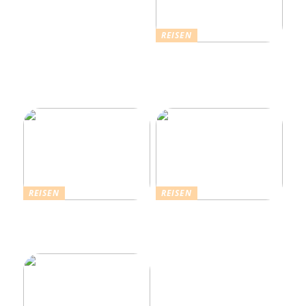
REISEN
Erholsamer Urlaub in
Dänemark: Entdecken Sie
über 4.500 Ferienhäuser
an der Nordseeküste
REISEN
REISEN
Die Strahlende Welt des
Ferienhaus buchen: Das ist
Schlagers: Schlagersänger
für einen vollkommenen
in München
Urlaub zu beachten