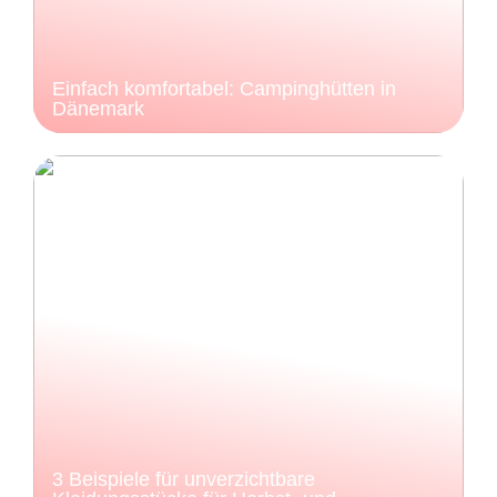
Einfach komfortabel: Campinghütten in
Dänemark
3 Beispiele für unverzichtbare