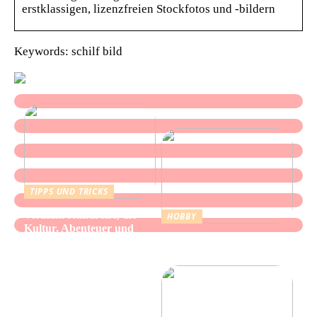
erstklassigen, lizenzfreien Stockfotos und -bildern
Keywords: schilf bild
TIPPS UND TRICKS
Vietnam Rundreise, die
HOBBY
Kultur, Abenteuer und
Alles über Wasserpfeifen:
authentische Begegnungen
Genuss und Entspannung
vereint