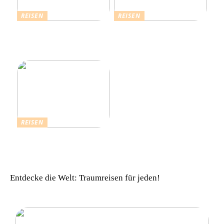
REISEN
REISEN
Die Strahlende Welt des
Ferienhaus buchen: Das ist
Schlagers: Schlagersänger
für einen vollkommenen
in München
Urlaub zu beachten
REISEN
Einfach komfortabel:
Campinghütten in
Dänemark
Entdecke die Welt: Traumreisen für jeden!