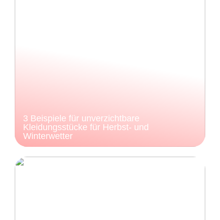
3 Beispiele für unverzichtbare
Kleidungsstücke für Herbst- und
Winterwetter