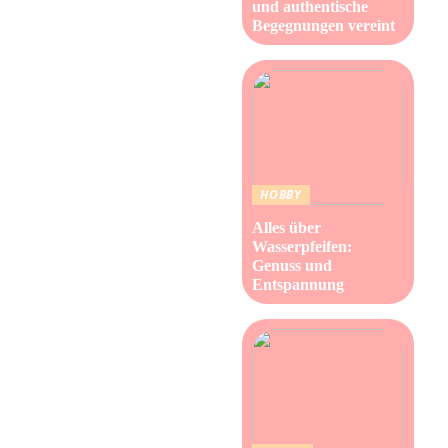
und authentische
Begegnungen vereint
HOBBY
Alles über
Wasserpfeifen:
Genuss und
Entspannung