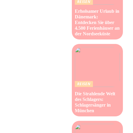
REISEN
Erholsamer Urlaub in
Dänemark:
Entdecken Sie über
4.500 Ferienhäuser an
der Nordseeküste
REISEN
Die Strahlende Welt
des Schlagers:
Schlagersänger in
München