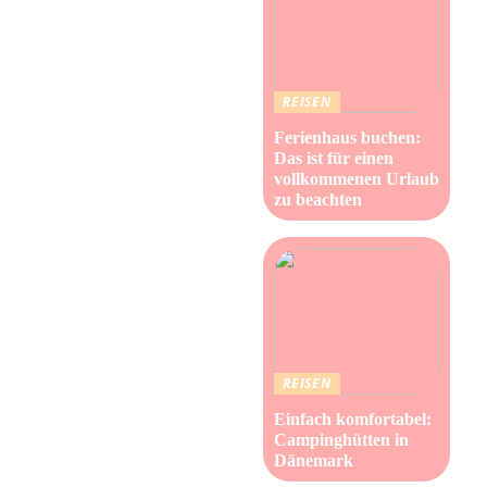
REISEN
Ferienhaus buchen:
Das ist für einen
vollkommenen Urlaub
zu beachten
REISEN
Einfach komfortabel:
Campinghütten in
Dänemark