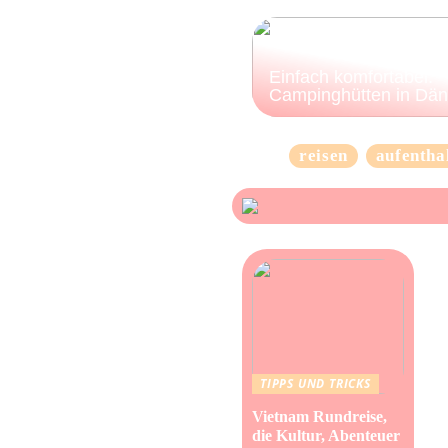
Einfach komfortabel:
Campinghütten in Dä
reisen
aufentha
TIPPS UND TRICKS
Vietnam Rundreise,
die Kultur, Abenteuer