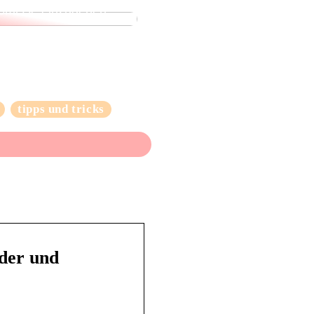
omisse einzugehen
tipps und tricks
lder und