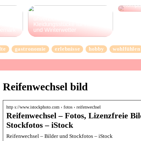
Kompr
3 Beispiele für
unverzichtbare
Kleidungsstücke für Herbst-
nemark
und Winterwetter
lte
gastronomie
erlebnisse
hobby
wohlfühlen
Reifenwechsel bild
http s://www.istockphoto.com › fotos › reifenwechsel
Reifenwechsel – Fotos, Lizenzfreie Bi
Stockfotos – iStock
Reifenwechsel – Bilder und Stockfotos – iStock