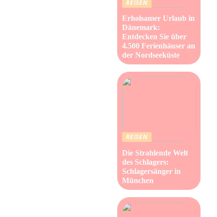
REISEN
Erholsamer Urlaub in
Dänemark:
Entdecken Sie über
4.500 Ferienhäuser an
der Nordseeküste
REISEN
Die Strahlende Welt
des Schlagers:
Schlagersänger in
München