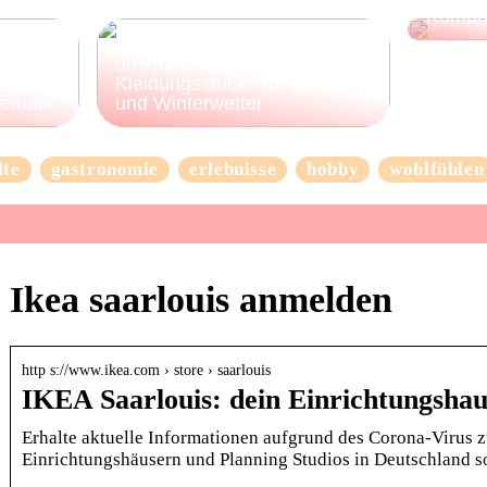
Kompr
3 Beispiele für
unverzichtbare
Kleidungsstücke für Herbst-
nemark
und Winterwetter
lte
gastronomie
erlebnisse
hobby
wohlfühlen
Ikea saarlouis anmelden
http s://www.ikea.com › store › saarlouis
IKEA Saarlouis: dein Einrichtungshau
Erhalte aktuelle Informationen aufgrund des Corona-Virus 
Einrichtungshäusern und Planning Studios in Deutschland 