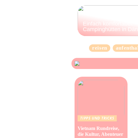
Einfach komfortabel:
Campinghütten in Dä
reisen
aufentha
TIPPS UND TRICKS
Vietnam Rundreise,
die Kultur, Abenteuer