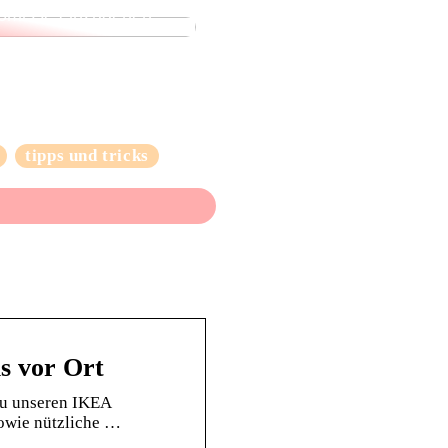
omisse einzugehen
tipps und tricks
s vor Ort
zu unseren IKEA
sowie nützliche …