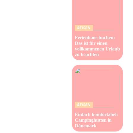
REISEN
Ferienhaus buchen:
Das ist für einen
vollkommenen Urlaub
zu beachten
REISEN
Einfach komfortabel:
Campinghütten in
Dänemark