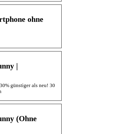
rtphone ohne
unny |
30% günstiger als neu! 30
n
Sunny (Ohne