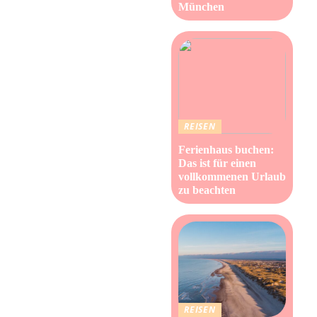
München
REISEN
Ferienhaus buchen:
Das ist für einen
vollkommenen Urlaub
zu beachten
REISEN