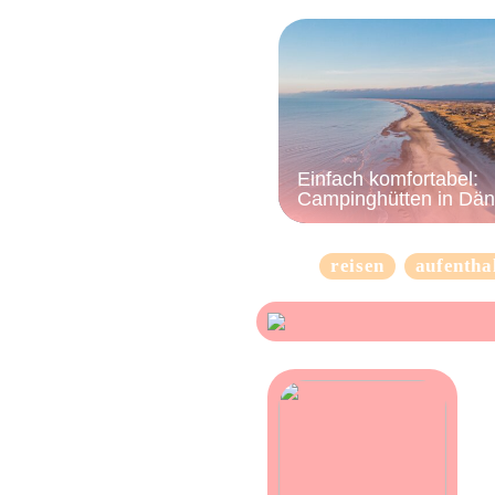
Einfach komfortabel:
Campinghütten in Dä
reisen
aufentha