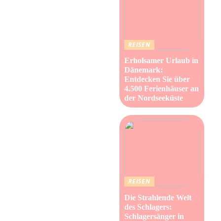
REISEN
Erholsamer Urlaub in
Dänemark:
Entdecken Sie über
4.500 Ferienhäuser an
der Nordseeküste
REISEN
Die Strahlende Welt
des Schlagers:
Schlagersänger in