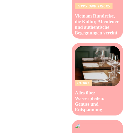
TIPPS UND TRICKS
Vietnam Rundreise,
die Kultur, Abenteuer
und authentische
Begegnungen vereint
HOBBY
Alles über
Wasserpfeifen:
Genuss und
Entspannung