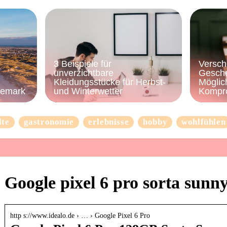
3 Beispiele für
Versch
unverzichtbare
Gesche
Kleidungsstücke für Herbst-
Möglic
nemark
und Winterwetter
Kompr
lte
gastronomie
erlebnisse
hobby
wohlfühlen
Google pixel 6 pro sorta sunn
http s://www.idealo.de › … › Google Pixel 6 Pro