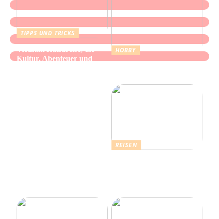
TIPPS UND TRICKS
Vietnam Rundreise, die
HOBBY
Kultur, Abenteuer und
Alles über Wasserpfeifen:
authentische Begegnungen
Genuss und Entspannung
vereint
REISEN
Erholsamer Urlaub in
Dänemark: Entdecken Sie
über 4.500 Ferienhäuser
an der Nordseeküste