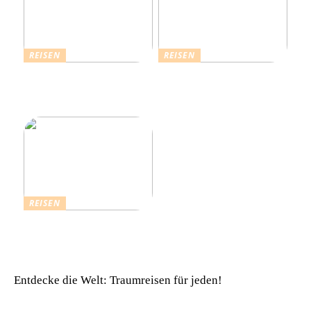
REISEN
REISEN
Die Strahlende Welt des
Ferienhaus buchen: Das ist
Schlagers: Schlagersänger
für einen vollkommenen
in München
Urlaub zu beachten
REISEN
Einfach komfortabel:
Campinghütten in
Dänemark
Entdecke die Welt: Traumreisen für jeden!