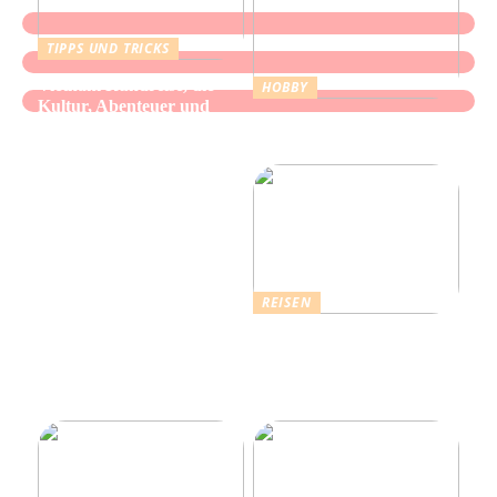
TIPPS UND TRICKS
Vietnam Rundreise, die
HOBBY
Kultur, Abenteuer und
Alles über Wasserpfeifen:
authentische Begegnungen
Genuss und Entspannung
vereint
REISEN
Erholsamer Urlaub in
Dänemark: Entdecken Sie
über 4.500 Ferienhäuser
an der Nordseeküste