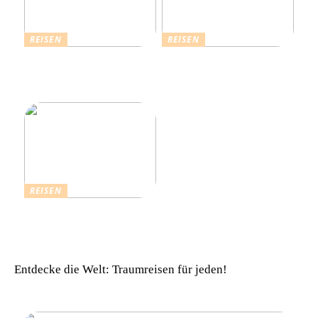
REISEN
REISEN
Die Strahlende Welt des
Ferienhaus buchen: Das ist
Schlagers: Schlagersänger
für einen vollkommenen
in München
Urlaub zu beachten
REISEN
Einfach komfortabel:
Campinghütten in
Dänemark
Entdecke die Welt: Traumreisen für jeden!