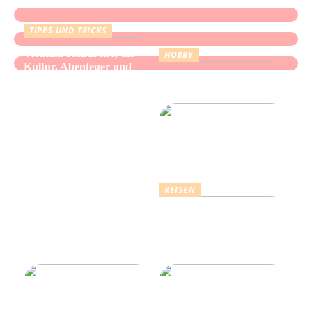
TIPPS UND TRICKS
Vietnam Rundreise, die
HOBBY
Kultur, Abenteuer und
Alles über Wasserpfeifen:
authentische Begegnungen
Genuss und Entspannung
vereint
REISEN
Erholsamer Urlaub in
Dänemark: Entdecken Sie
über 4.500 Ferienhäuser
an der Nordseeküste