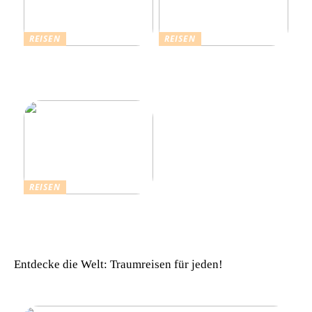
REISEN
REISEN
Die Strahlende Welt des
Ferienhaus buchen: Das ist
Schlagers: Schlagersänger
für einen vollkommenen
in München
Urlaub zu beachten
REISEN
Einfach komfortabel:
Campinghütten in
Dänemark
Entdecke die Welt: Traumreisen für jeden!