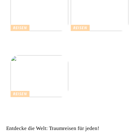
REISEN
REISEN
Die Strahlende Welt des
Ferienhaus buchen: Das ist
Schlagers: Schlagersänger
für einen vollkommenen
in München
Urlaub zu beachten
REISEN
Einfach komfortabel:
Campinghütten in
Dänemark
Entdecke die Welt: Traumreisen für jeden!