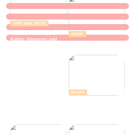
TIPPS UND TRICKS
Vietnam Rundreise, die
HOBBY
Kultur, Abenteuer und
Alles über Wasserpfeifen:
authentische Begegnungen
Genuss und Entspannung
vereint
REISEN
Erholsamer Urlaub in
Dänemark: Entdecken Sie
über 4.500 Ferienhäuser
an der Nordseeküste