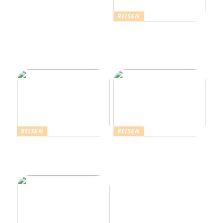
REISEN
Erholsamer Urlaub in
Dänemark: Entdecken Sie
über 4.500 Ferienhäuser
an der Nordseeküste
REISEN
REISEN
Die Strahlende Welt des
Ferienhaus buchen: Das ist
Schlagers: Schlagersänger
für einen vollkommenen
in München
Urlaub zu beachten