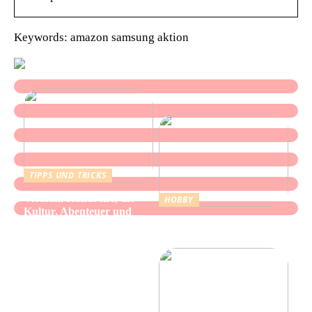
Keywords: amazon samsung aktion
TIPPS UND TRICKS
Vietnam Rundreise, die
HOBBY
Kultur, Abenteuer und
Alles über Wasserpfeifen:
authentische Begegnungen
Genuss und Entspannung
vereint