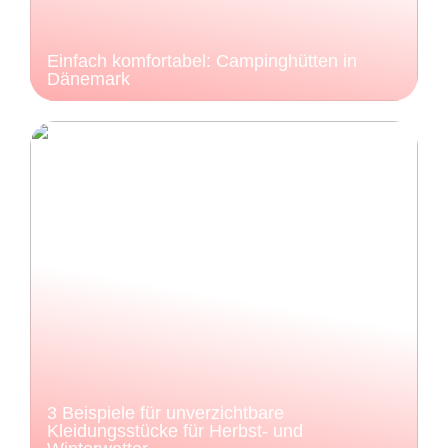
Einfach komfortabel: Campinghütten in
Dänemark
3 Beispiele für unverzichtbare
Kleidungsstücke für Herbst- und