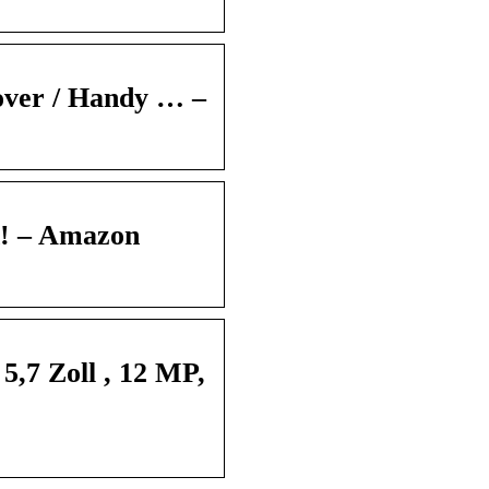
over / Handy … –
en! – Amazon
,7 Zoll , 12 MP,