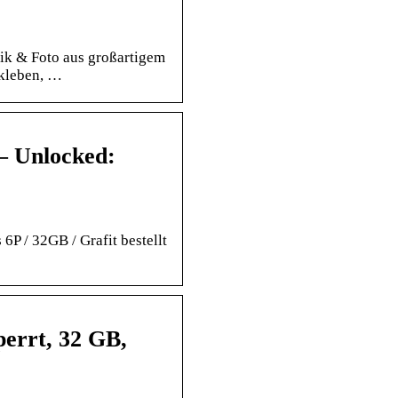
ik & Foto aus großartigem
fkleben, …
– Unlocked:
P / 32GB / Grafit bestellt
errt, 32 GB,