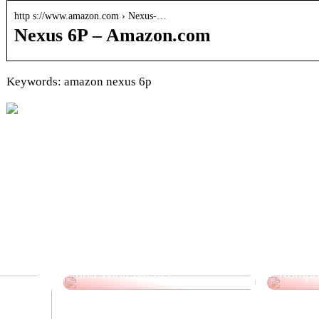
http s://www.amazon.com › Nexus-…
Nexus 6P – Amazon.com
Keywords: amazon nexus 6p
3 Beispiele für
Versch
unverzichtbare
Gesche
Kleidungsstücke für Herbst-
Möglic
und Winterwetter
Kompr