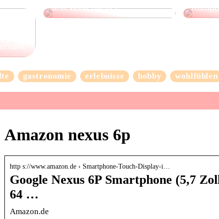
und Winterwetter
Kompr
nemark
lte
gastronomie
erlebnisse
hobby
wohlfühlen
Amazon nexus 6p
http s://www.amazon.de › Smartphone-Touch-Display-i…
Google Nexus 6P Smartphone (5,7 Zoll
64 …
Amazon.de