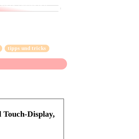
omisse einzugehen
tipps und tricks
 Touch-Display,