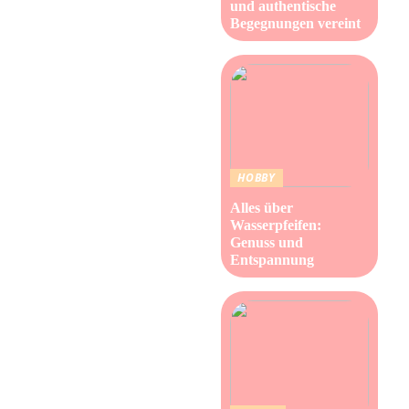
und authentische
Begegnungen vereint
HOBBY
Alles über
Wasserpfeifen:
Genuss und
Entspannung