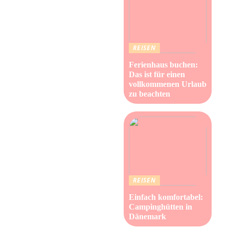
REISEN
Ferienhaus buchen:
Das ist für einen
vollkommenen Urlaub
zu beachten
REISEN
Einfach komfortabel:
Campinghütten in
Dänemark