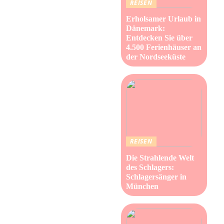
REISEN
Erholsamer Urlaub in
Dänemark:
Entdecken Sie über
4.500 Ferienhäuser an
der Nordseeküste
REISEN
Die Strahlende Welt
des Schlagers:
Schlagersänger in
München