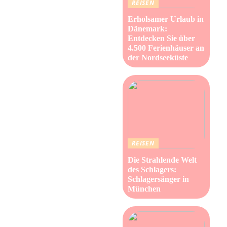
REISEN
Erholsamer Urlaub in
Dänemark:
Entdecken Sie über
4.500 Ferienhäuser an
der Nordseeküste
REISEN
Die Strahlende Welt
des Schlagers:
Schlagersänger in
München