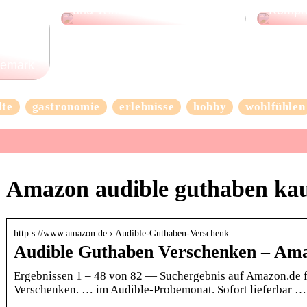
und Winterwetter
Kompr
nemark
lte
gastronomie
erlebnisse
hobby
wohlfühlen
Amazon audible guthaben ka
http s://www.amazon.de › Audible-Guthaben-Verschenk…
Audible Guthaben Verschenken – Am
Ergebnissen 1 – 48 von 82 — Suchergebnis auf Amazon.de 
Verschenken. … im Audible-Probemonat. Sofort lieferbar 