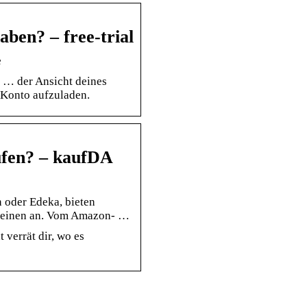
ben? – free-trial
e
 … der Ansicht deines
 Konto aufzuladen.
ufen? – kaufDA
 oder Edeka, bieten
cheinen an. Vom Amazon- …
verrät dir, wo es