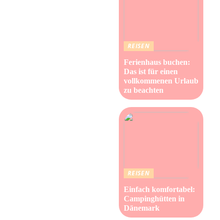
REISEN
Ferienhaus buchen:
Das ist für einen
vollkommenen Urlaub
zu beachten
REISEN
Einfach komfortabel:
Campinghütten in
Dänemark