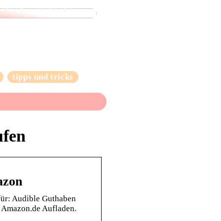
omisse einzugehen
tipps und tricks
ufen
azon
für: Audible Guthaben
… Amazon.de Aufladen.