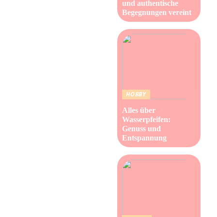
und authentische
Begegnungen vereint
HOBBY
Alles über
Wasserpfeifen:
Genuss und
Entspannung